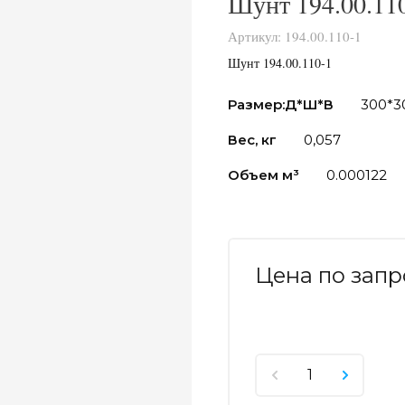
Шунт 194.00.11
Артикул:
194.00.110-1
Шунт 194.00.110-1
Размер:Д*Ш*В
300*3
Вес, кг
0,057
Объем м³
0.000122
Цена по запр